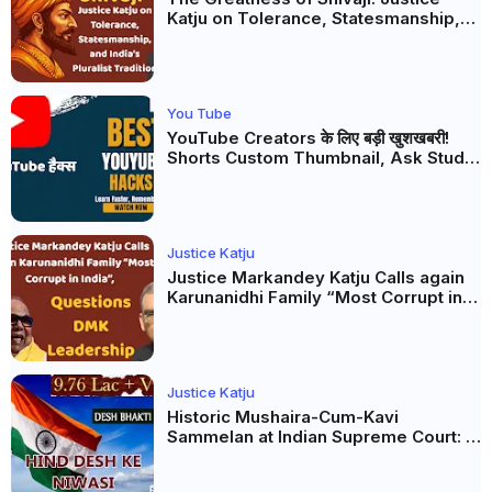
Katju on Tolerance, Statesmanship,
and India’s Pluralist Tradition
You Tube
YouTube Creators के लिए बड़ी खुशखबरी!
Shorts Custom Thumbnail, Ask Studio
AI और Membership Trial लॉन्च
Justice Katju
Justice Markandey Katju Calls again
Karunanidhi Family “Most Corrupt in
India”, Questions DMK Leadership
Justice Katju
Historic Mushaira-Cum-Kavi
Sammelan at Indian Supreme Court: A
Celebration of Unity and Culture