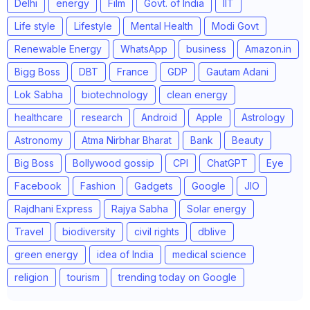
Delhi
energy
Film
Govt. of India
IIT
Life style
Lifestyle
Mental Health
Modi Govt
Renewable Energy
WhatsApp
business
Amazon.in
Bigg Boss
DBT
France
GDP
Gautam Adani
Lok Sabha
biotechnology
clean energy
healthcare
research
Android
Apple
Astrology
Astronomy
Atma Nirbhar Bharat
Bank
Beauty
Big Boss
Bollywood gossip
CPI
ChatGPT
Eye
Facebook
Fashion
Gadgets
Google
JIO
Rajdhani Express
Rajya Sabha
Solar energy
Travel
biodiversity
civil rights
dblive
green energy
idea of India
medical science
religion
tourism
trending today on Google