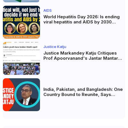
AIDS
World Hepatitis Day 2026: Is ending
viral hepatitis and AIDS by 2030
possible? Political will will be the
biggest deciding factor.
Justice Katju
Justice Markandey Katju Critiques
Prof Apoorvanand's Jantar Mantar
Analysis, BJP's Electoral Future and
the Politics of Paper Leaks
India, Pakistan, and Bangladesh: One
Country Bound to Reunite, Says
Justice Markandey Katju