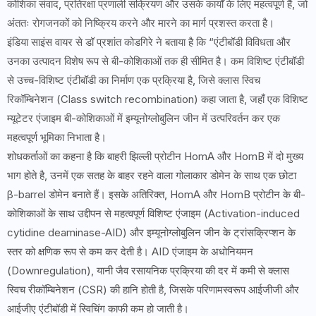
कोशिका संवाद, प्रतिरक्षा प्रणाली सक्रियण और उसके कार्यों के लिए महत्वपूर्ण हैं, जो
अंततः रोगजनकों को निष्क्रिय करने और मारने का मार्ग प्रशस्त करता है।
इंडिया साइंस वायर से डॉ प्रशांत कोडगिरे ने बताया है कि “एंटीबॉडी विविधता और
उनका उत्पादन विशेष रूप से बी-कोशिकाओं तक ही सीमित है। कम विशिष्ट एंटीबॉडी
से उच्च-विशिष्ट एंटीबॉडी का निर्माण एक प्रक्रिया है, जिसे क्लास स्विच
रिकॉम्बिनेशन (Class switch recombination) कहा जाता है, जहाँ एक विशिष्ट
म्यूटेटर एंजाइम बी-कोशिकाओं में इम्यूनोग्लोबुलिन जीन में उत्परिवर्तन कर एक
महत्वपूर्ण भूमिका निभाता है।
शोधकर्ताओं का कहना है कि बाहरी झिल्ली प्रोटीन HomA और HomB में दो मुख्य
भाग होते है, उनमें एक सतह के बाहर रहने वाला गोलाकार डोमेन के साथ एक छोटा
β-barrel डोमेन बनाते हैं। इसके अतिरिक्त, HomA और HomB प्रोटीन के बी-
कोशिकाओं के साथ उद्दीपन से महत्वपूर्ण विशिष्ट एंजाइम (Activation-induced
cytidine deaminase-AID) और इम्यूनोग्लोबुलिन जीन के ट्रांसक्रिप्शन के
स्तर को क्षणिक रूप से कम कर देती है। AID एंजाइम के अधोनियमन
(Downregulation), यानी जैव रसायनिक प्रक्रिया की दर में कमी से क्लास
स्विच रीकॉम्बिनेशन (CSR) की हानि होती है, जिसके परिणामस्वरूप आईजीजी और
आईजीए एंटीबॉडी में स्विचिंग काफी कम हो जाती है।