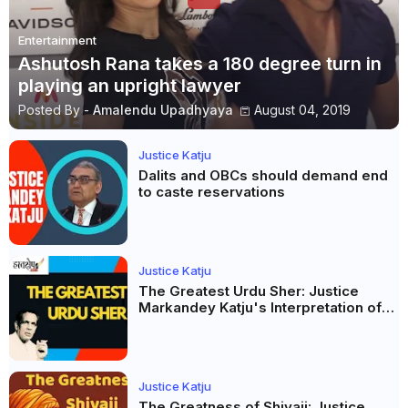
Entertainment
Ashutosh Rana takes a 180 degree turn in
playing an upright lawyer
Posted By -
Amalendu Upadhyaya
August 04, 2019
Justice Katju
Dalits and OBCs should demand end
to caste reservations
Justice Katju
The Greatest Urdu Sher: Justice
Markandey Katju's Interpretation of
Firaq Gorakhpuri's Masterpiece
Justice Katju
The Greatness of Shivaji: Justice