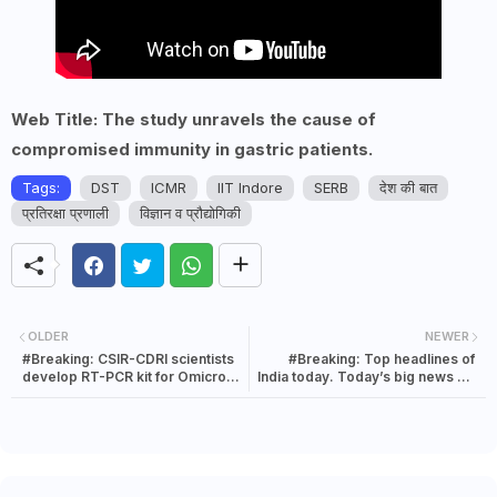
Web Title: The study unravels the cause of
compromised immunity in gastric patients.
Tags:
DST
ICMR
IIT Indore
SERB
देश की बात
प्रतिरक्षा प्रणाली
विज्ञान व प्रौद्योगिकी
OLDER
NEWER
#Breaking: CSIR-CDRI scientists
#Breaking: Top headlines of
develop RT-PCR kit for Omicron
India today. Today’s big news 27
variant
January 2022