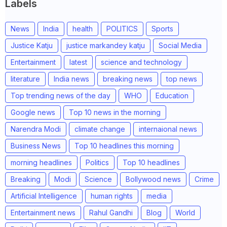
Labels
News
India
health
POLITICS
Sports
Justice Katju
justice markandey katju
Social Media
Entertainment
latest
science and technology
literature
India news
breaking news
top news
Top trending news of the day
WHO
Education
Google news
Top 10 news in the morning
Narendra Modi
climate change
internaional news
Business News
Top 10 headlines this morning
morning headlines
Politics
Top 10 headlines
Breaking
Modi
Science
Bollywood news
Crime
Artificial Intelligence
human rights
media
Entertainment news
Rahul Gandhi
Blog
World