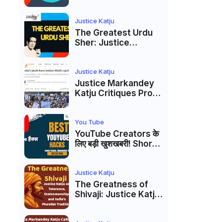
to caste
reservations
Justice Katju
The Greatest Urdu
Sher: Justice
Markandey Katju's
Interpretation of
Firaq Gorakhpuri's
Justice Katju
Masterpiece
Justice Markandey
Katju Critiques Prof
Apoorvanand's
Jantar Mantar
Analysis, BJP's
You Tube
Electoral Future and
YouTube Creators के
the Politics of Paper
लिए बड़ी खुशखबरी! Shorts
Leaks
Custom Thumbnail,
Ask Studio AI और
Membership Trial
Justice Katju
लॉन्च
The Greatness of
Shivaji: Justice Katju
on Tolerance,
Statesmanship, and