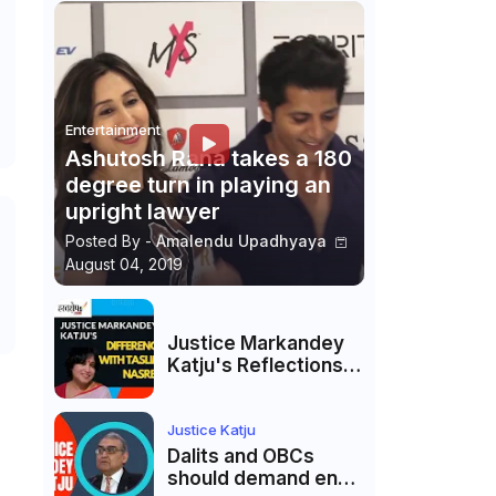
Entertainment
Ashutosh Rana takes a 180
degree turn in playing an
upright lawyer
Posted By -
Amalendu Upadhyaya
August 04, 2019
Justice Markandey
Katju's Reflections
on His Differences
with Taslima
Nasreen: A Balanced
Justice Katju
Critique
Dalits and OBCs
should demand end