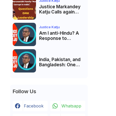
India’s Pluralist
Justice Katju
Tradition
Justice Markandey
Katju Calls again
Karunanidhi Family
“Most Corrupt in
India”, Questions
Justice Katju
DMK Leadership
Am I anti-Hindu? A
Response to
Criticism by Justice
Markandey Katju
India, Pakistan, and
Bangladesh: One
Country Bound to
Reunite, Says
Justice Markandey
Katju
Follow Us
Facebook
Whatsapp