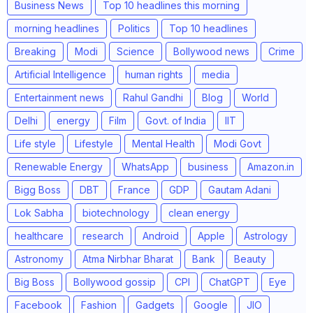
Business News
Top 10 headlines this morning
morning headlines
Politics
Top 10 headlines
Breaking
Modi
Science
Bollywood news
Crime
Artificial Intelligence
human rights
media
Entertainment news
Rahul Gandhi
Blog
World
Delhi
energy
Film
Govt. of India
IIT
Life style
Lifestyle
Mental Health
Modi Govt
Renewable Energy
WhatsApp
business
Amazon.in
Bigg Boss
DBT
France
GDP
Gautam Adani
Lok Sabha
biotechnology
clean energy
healthcare
research
Android
Apple
Astrology
Astronomy
Atma Nirbhar Bharat
Bank
Beauty
Big Boss
Bollywood gossip
CPI
ChatGPT
Eye
Facebook
Fashion
Gadgets
Google
JIO