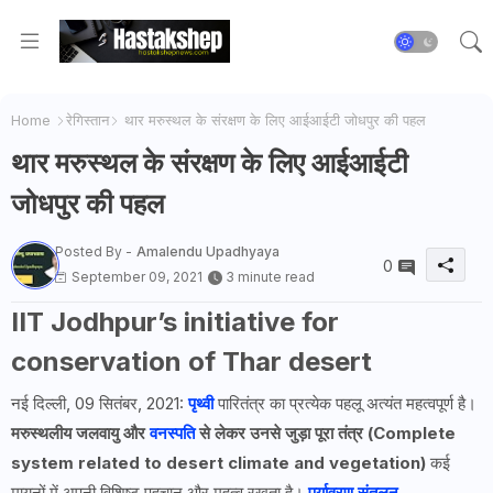
Home
रेगिस्तान
थार मरुस्थल के संरक्षण के लिए आईआईटी जोधपुर की पहल
थार मरुस्थल के संरक्षण के लिए आईआईटी
जोधपुर की पहल
Posted By -
Amalendu Upadhyaya
0
September 09, 2021
3 minute read
IIT Jodhpur’s initiative for
conservation of Thar desert
नई दिल्ली, 09 सितंबर, 2021:
पृथ्वी
पारितंत्र का प्रत्येक पहलू अत्यंत महत्वपूर्ण है।
मरुस्थलीय जलवायु और
वनस्पति
से लेकर उनसे जुड़ा पूरा तंत्र
(Complete
system related to desert climate and vegetation)
कई
मायनों में अपनी विशिष्ट पहचान और महत्व रखता है।
पर्यावरण संतुलन