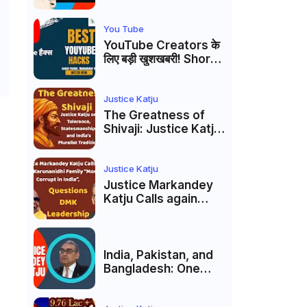
Markandey Katju's
Interpretation of
Firaq Gorakhpuri's
You Tube
Masterpiece
YouTube Creators के
लिए बड़ी खुशखबरी! Shorts
Custom Thumbnail,
Ask Studio AI और
Membership Trial
Justice Katju
लॉन्च
The Greatness of
Shivaji: Justice Katju
on Tolerance,
Statesmanship, and
India’s Pluralist
Justice Katju
Tradition
Justice Markandey
Katju Calls again
Karunanidhi Family
“Most Corrupt in
India”, Questions
DMK Leadership
India, Pakistan, and
Bangladesh: One
Country Bound to
Reunite, Says