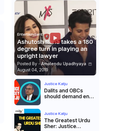
Entertainment
Ashutosh Rana takes a 180
degree turn in playing an
upright lawyer
Posted By -
Amalendu Upadhyaya
August 04, 2019
Justice Katju
Dalits and OBCs
should demand end
to caste
reservations
Justice Katju
The Greatest Urdu
Sher: Justice