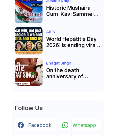
Justice Markandey
Justice Katju
Katju
Historic Mushaira-
Cum-Kavi Sammelan
at Indian Supreme
Court: A Celebration
of Unity and Culture
AIDS
World Hepatitis Day
2026: Is ending viral
hepatitis and AIDS by
2030 possible?
Political will will be
Bhagat Singh
the biggest deciding
On the death
factor.
anniversary of
Shaheed Bhagat
Singh, Justice Katju
asked- Is this real
freedom?
Follow Us
Facebook
Whatsapp