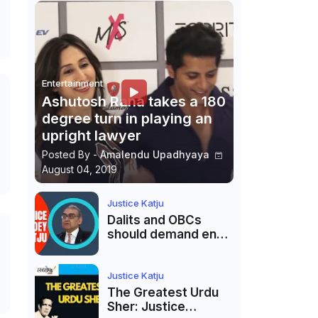
Entertainment
Ashutosh Rana takes a 180
degree turn in playing an
upright lawyer
Posted By -
Amalendu Upadhyaya
August 04, 2019
Justice Katju
Dalits and OBCs
should demand end
to caste
reservations
Justice Katju
The Greatest Urdu
Sher: Justice