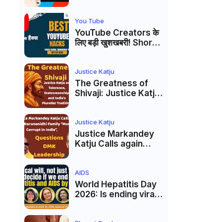
Markandey Katju's
Interpretation of
Firaq Gorakhpuri's
You Tube
Masterpiece
YouTube Creators के
लिए बड़ी खुशखबरी! Shorts
Custom Thumbnail,
Ask Studio AI और
Membership Trial
Justice Katju
लॉन्च
The Greatness of
Shivaji: Justice Katju
on Tolerance,
Statesmanship, and
India’s Pluralist
Justice Katju
Tradition
Justice Markandey
Katju Calls again
Karunanidhi Family
“Most Corrupt in
India”, Questions
AIDS
DMK Leadership
World Hepatitis Day
2026: Is ending viral
hepatitis and AIDS by
2030 possible?