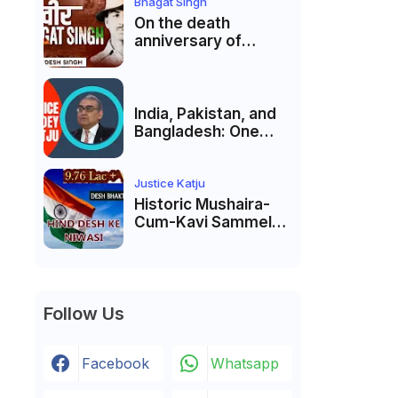
Political will will be
Bhagat Singh
the biggest deciding
On the death
factor.
anniversary of
Shaheed Bhagat
Singh, Justice Katju
asked- Is this real
freedom?
India, Pakistan, and
Bangladesh: One
Country Bound to
Reunite, Says
Justice Markandey
Justice Katju
Katju
Historic Mushaira-
Cum-Kavi Sammelan
at Indian Supreme
Court: A Celebration
of Unity and Culture
Follow Us
Facebook
Whatsapp