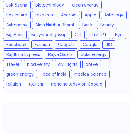
Lok Sabha
biotechnology
clean energy
healthcare
research
Android
Apple
Astrology
Astronomy
Atma Nirbhar Bharat
Bank
Beauty
Big Boss
Bollywood gossip
CPI
ChatGPT
Eye
Facebook
Fashion
Gadgets
Google
JIO
Rajdhani Express
Rajya Sabha
Solar energy
Travel
biodiversity
civil rights
dblive
green energy
idea of India
medical science
religion
tourism
trending today on Google