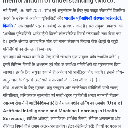
memorandum of understanding (MoU).
नई दिल्ली, 06 मार्च 2021 : शोध एवं अनुसंधान के लिए एक साझा प्लेटफॉर्म विकसित
करने के उद्देश्य से अशोका यूनिवर्सिटी और
भारतीय प्रौद्योगिकी संस्थान(आईआईटी,
दिल्ली)
ने एक सहमति पत्र (एमओयू) पर हस्ताक्षर किए हैं। इस संयुक्त उपक्रम को
‘अशोका यूनिवर्सिटी-आईआईटी दिल्ली कॉलेबोरेटिव रिसर्च प्लेटफॉर्म’ नाम दिया गया
है। इसके अंतर्गत अकादमिक शोध एवं मानव संसाधन विकास जैसे क्षेत्रों से जुड़ी
गतिविधियों का संचालन किया जाएगा।
इस पहल को सफल बनाने के लिए दोनों संस्थान एक संयुक्त-कोष स्थापित करेंगे।
इसमें विभिन्न विषयों के अध्ययन एवं शोध से संबंधित गतिविधियों को प्रोत्साहन दिया
जाएगा। इनके लिए संयुक्त रूप से ही आवेदन भी आमंत्रित किए जाएंगे। इससे शोध-
अनुसंधान के क्षेत्र में उल्लेखनीय परिणामों की अपेक्षा की जा रही है।
शोध-अध्ययन के लिए मुख्यतः वायु प्रदूषण और सस्टेनेबल मोबिलिटी यानी सतत्
गतिशीलता, हानिकारक सूक्ष्मजीव एवं मल्टी-ड्रग प्रतिरोधी क्षमता महामारी विज्ञान,
स्वास्थ्य सेवाओं में आर्टिफिशियल इंटेलिजेंस एवं मशीन लर्निंग का उपयोग
(
Use of
Artificial Intelligence and Machine Learning in Health
Services
), आर्थिक आंकड़ों, सामाजिक-आर्थिक विषयों, लैंगिक असमानता और
नीतिगत विषयों जैसे तमाम अंतर-अनुशानीय (इंटर-डिस्पिलेनरी) विषयों पर प्रस्ताव