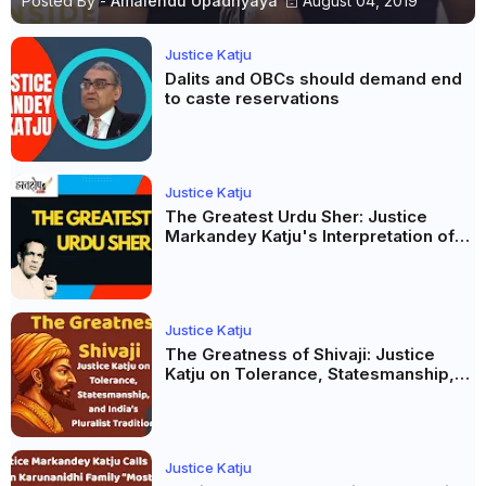
Posted By -
Amalendu Upadhyaya
August 04, 2019
Justice Katju
Dalits and OBCs should demand end
to caste reservations
Justice Katju
The Greatest Urdu Sher: Justice
Markandey Katju's Interpretation of
Firaq Gorakhpuri's Masterpiece
Justice Katju
The Greatness of Shivaji: Justice
Katju on Tolerance, Statesmanship,
and India’s Pluralist Tradition
Justice Katju