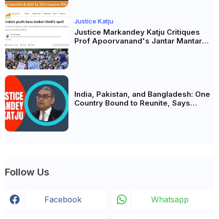
Justice Katju
Justice Markandey Katju Critiques
Prof Apoorvanand's Jantar Mantar
Analysis, BJP's Electoral Future and
the Politics of Paper Leaks
India, Pakistan, and Bangladesh: One
Country Bound to Reunite, Says
Justice Markandey Katju
Follow Us
Facebook
Whatsapp