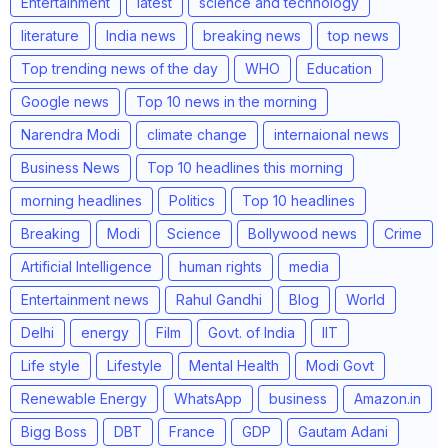
Entertainment
latest
science and technology
literature
India news
breaking news
top news
Top trending news of the day
WHO
Education
Google news
Top 10 news in the morning
Narendra Modi
climate change
internaional news
Business News
Top 10 headlines this morning
morning headlines
Politics
Top 10 headlines
Breaking
Modi
Science
Bollywood news
Crime
Artificial Intelligence
human rights
media
Entertainment news
Rahul Gandhi
Blog
World
Delhi
energy
Film
Govt. of India
IIT
Life style
Lifestyle
Mental Health
Modi Govt
Renewable Energy
WhatsApp
business
Amazon.in
Bigg Boss
DBT
France
GDP
Gautam Adani