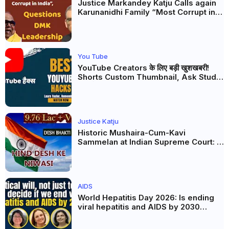
Justice Markandey Katju Calls again
Karunanidhi Family “Most Corrupt in
India”, Questions DMK Leadership
You Tube
YouTube Creators के लिए बड़ी खुशखबरी!
Shorts Custom Thumbnail, Ask Studio
AI और Membership Trial लॉन्च
Justice Katju
Historic Mushaira-Cum-Kavi
Sammelan at Indian Supreme Court: A
Celebration of Unity and Culture
AIDS
World Hepatitis Day 2026: Is ending
viral hepatitis and AIDS by 2030
possible? Political will will be the
biggest deciding factor.