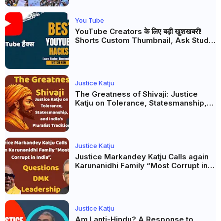
You Tube
YouTube Creators के लिए बड़ी खुशखबरी!
Shorts Custom Thumbnail, Ask Studio
AI और Membership Trial लॉन्च
Justice Katju
The Greatness of Shivaji: Justice
Katju on Tolerance, Statesmanship,
and India’s Pluralist Tradition
Justice Katju
Justice Markandey Katju Calls again
Karunanidhi Family “Most Corrupt in
India”, Questions DMK Leadership
Justice Katju
Am I anti-Hindu? A Response to