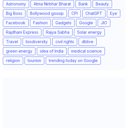
Astronomy
Atma Nirbhar Bharat
Bank
Beauty
Big Boss
Bollywood gossip
CPI
ChatGPT
Eye
Facebook
Fashion
Gadgets
Google
JIO
Rajdhani Express
Rajya Sabha
Solar energy
Travel
biodiversity
civil rights
dblive
green energy
idea of India
medical science
religion
tourism
trending today on Google