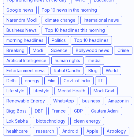
Google news
Top 10 news in the morning
Narendra Modi
climate change
internaional news
Business News
Top 10 headlines this morning
morning headlines
Politics
Top 10 headlines
Breaking
Modi
Science
Bollywood news
Crime
Artificial Intelligence
human rights
media
Entertainment news
Rahul Gandhi
Blog
World
Delhi
energy
Film
Govt. of India
IIT
Life style
Lifestyle
Mental Health
Modi Govt
Renewable Energy
WhatsApp
business
Amazon.in
Bigg Boss
DBT
France
GDP
Gautam Adani
Lok Sabha
biotechnology
clean energy
healthcare
research
Android
Apple
Astrology