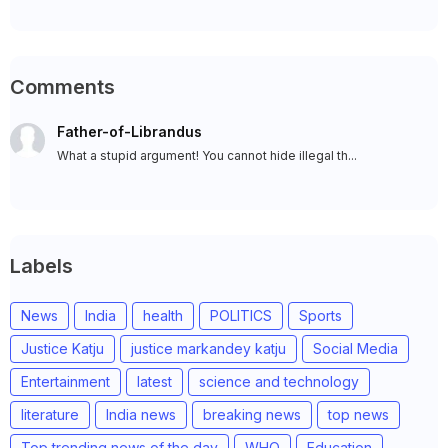
Comments
Father-of-Librandus
What a stupid argument! You cannot hide illegal th...
Labels
News
India
health
POLITICS
Sports
Justice Katju
justice markandey katju
Social Media
Entertainment
latest
science and technology
literature
India news
breaking news
top news
Top trending news of the day
WHO
Education