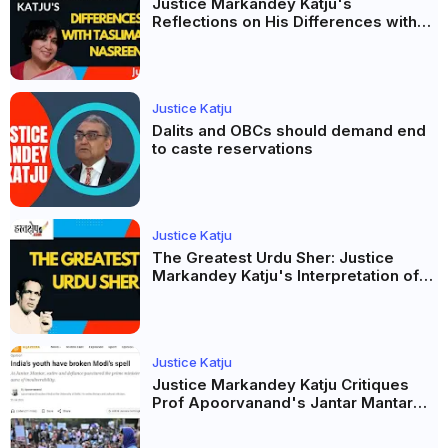
Justice Markandey Katju's
Reflections on His Differences with
Taslima Nasreen: A Balanced Critique
Justice Katju
Dalits and OBCs should demand end
to caste reservations
Justice Katju
The Greatest Urdu Sher: Justice
Markandey Katju's Interpretation of
Firaq Gorakhpuri's Masterpiece
Justice Katju
Justice Markandey Katju Critiques
Prof Apoorvanand's Jantar Mantar
Analysis, BJP's Electoral Future and
the Politics of Paper Leaks